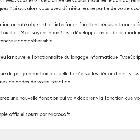
r web, vous est-il déjà arrivé de vouloir modifier le comporte
ues ? Si oui, alors vous avez dû réécrire une partie de votre co
ion orienté objet et les interfaces facilitent réduisent consi
retoucher. Mais soyons honnêtes : développer un code en modi
 rendre incompréhensible.
 jeu la nouvelle fonctionnalité du langage informatique TypeScrip
ique de programmation logicielle basée sur les décorateurs, vou
gnes de codes de votre fonction.
erez une nouvelle fonction qui va « décorer » la fonction que vo
le officiel fourni par Microsoft.