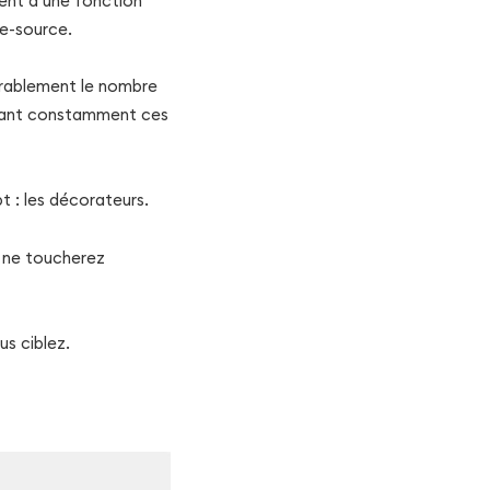
ment d’une fonction
de-source.
dérablement le nombre
fiant constamment ces
t : les décorateurs.
s ne toucherez
us ciblez.