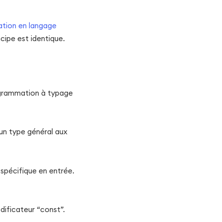
ation en langage
cipe est identique.
rogrammation à typage
e un type général aux
spécifique en entrée.
odificateur “const”.