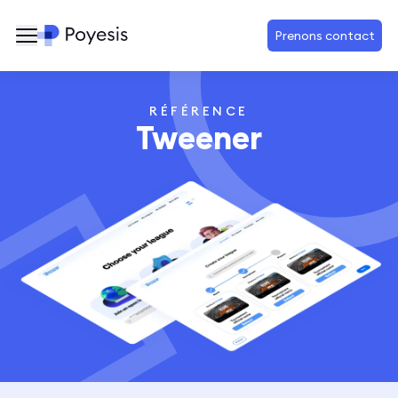
Prenons contact
RÉFÉRENCE
Tweener