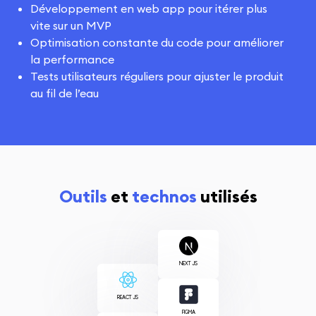
Développement en web app pour itérer plus
vite sur un MVP
Optimisation constante du code pour améliorer
la performance
Tests utilisateurs réguliers pour ajuster le produit
au fil de l’eau
Outils
et
technos
utilisés
NEXT JS
REACT JS
FIGMA