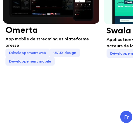
Omerta
Swala
App mobile de streaming et plateforme
Application w
presse
acteurs de la
Développement web
UI/UX design
Développeme
Développement mobile
Fr