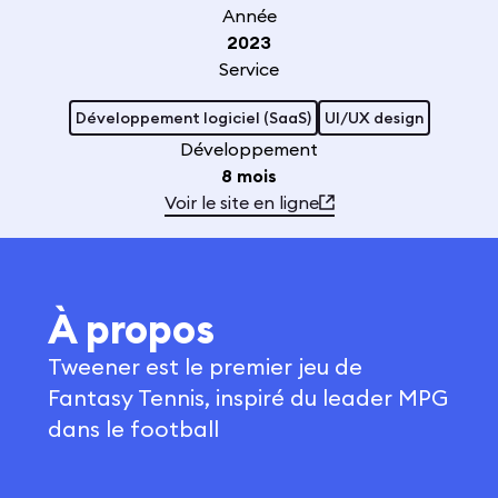
Année
2023
Service
Développement logiciel (SaaS)
UI/UX design
Développement
8 mois
Voir le site en ligne
À propos
Tweener est le premier jeu de
Fantasy Tennis, inspiré du leader MPG
dans le football