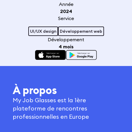
Année
2024
Service
UI/UX design
Développement web
Développement
4 mois
À propos
My Job Glasses est la 1ère
plateforme de rencontres
professionnelles en Europe