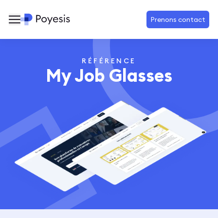
Prenons contact
RÉFÉRENCE
My Job Glasses