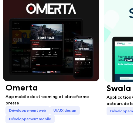
Omerta
Swala
App mobile de streaming et plateforme
Application w
presse
acteurs de la
Développement web
UI/UX design
Développeme
Développement mobile