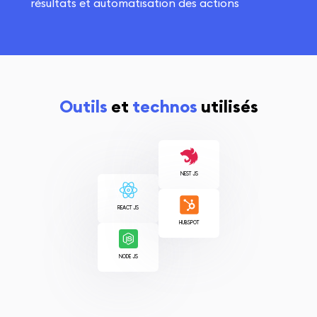
résultats et automatisation des actions
Outils
et
technos
utilisés
NEST JS
REACT JS
HUBSPOT
NODE JS