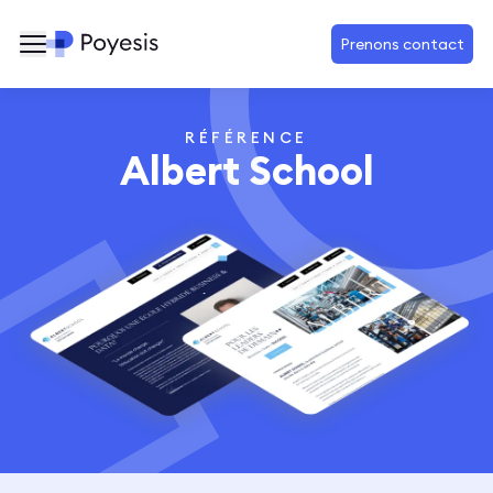
Prenons contact
RÉFÉRENCE
Albert School