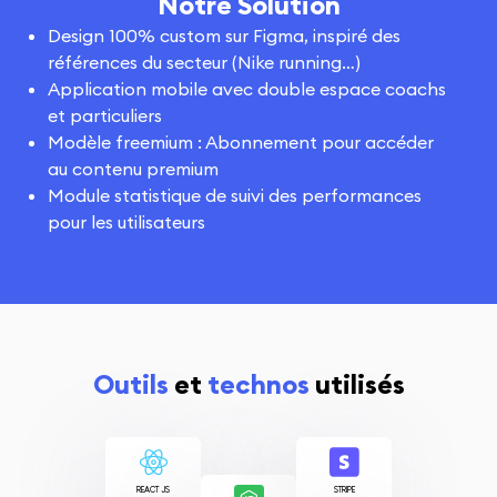
Notre Solution
Design 100% custom sur Figma, inspiré des
références du secteur (Nike running…)
Application mobile avec double espace coachs
et particuliers
Modèle freemium : Abonnement pour accéder
au contenu premium
Module statistique de suivi des performances
pour les utilisateurs
Outils
et
technos
utilisés
REACT JS
STRIPE