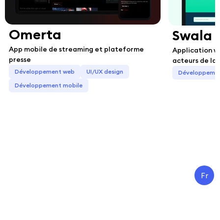
Omerta
Swala
App mobile de streaming et plateforme
Application w
presse
acteurs de la
Développement web
UI/UX design
Développeme
Développement mobile
Fr