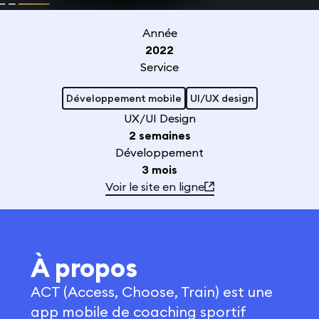
Année
2022
Service
Développement mobile
UI/UX design
UX/UI Design
2 semaines
Développement
3 mois
Voir le site en ligne
À propos
ACT (Access, Choose, Train) est une
app mobile de coaching sportif